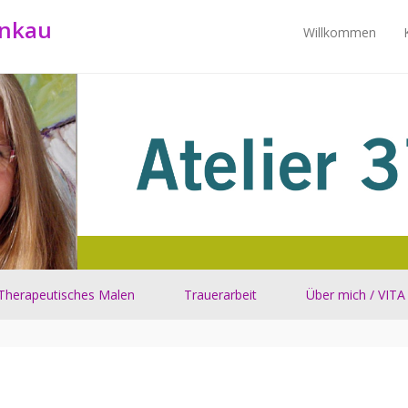
ankau
Willkommen
Primärmenü
Zum Inhalt springe
Therapeutisches Malen
Trauerarbeit
Über mich / VITA